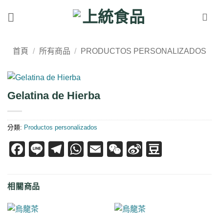
Skip
to
content
首頁
/
所有商品
/
PRODUCTOS PERSONALIZADOS
Gelatina de Hierba
分類:
Productos personalizados
Facebook
Line
Telegram
WhatsApp
Email
WeChat
Sina
Douban
Weibo
相關商品