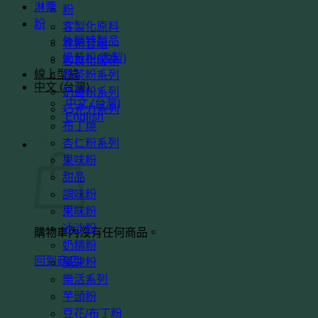
淋醬
粉
粉
客製化原料
外銷特製品
專案套組
奶昔粉(客製)
客製化服務
線上型錄
奶茶粉系列
中文 (台灣)
奶蓋粉系列
中文 (台灣)
巧克力系列
English
布丁燒
杏仁粉系列
購物車
果味粉
甜品
調味粉
果味粉
冰沙粉
購物車內沒有任何商品。
奶精粉
回到商店
果凍粉
樂活系列
芋頭粉
豆花/布丁粉