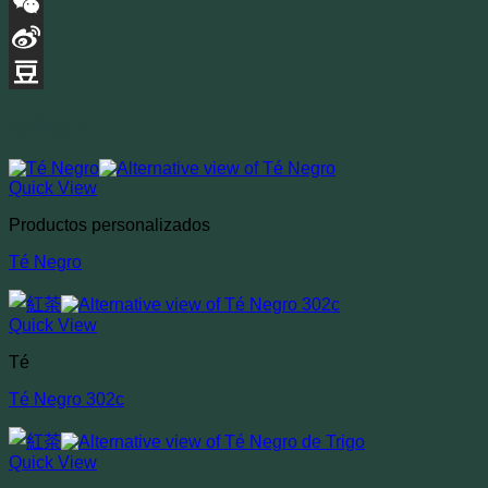
Email
WeChat
Sina
Weibo
Douban
相關商品
Quick View
Productos personalizados
Té Negro
Quick View
Té
Té Negro 302c
Quick View