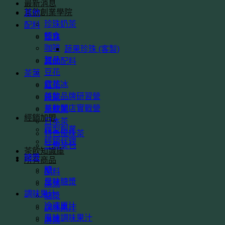
最新消息
茶飲創業學院
其他
珍珠奶茶
配料
輕食
珍珠
咖啡
蔬果珍珠 (客製)
甜品
其他配料
豆花
茶葉
雪花冰
紅茶
茶飲品牌研習營
綠茶
茶飲開店實戰營
烏龍茶
經銷加盟
日本茶
微型創業
特色風味茶
經銷代理
三角茶包
茶飲知識庫
糖漿
所有商品
糖
配料
風味糖漿
茶葉
調味果汁
糖漿
冷凍原汁
調味果汁
風味調味果汁
淋醬