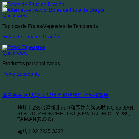
Quick View
Tapioca de Frutas/Vegetales de Temporada
Bolas de Fruta de Dragón
Quick View
Productos personalizados
Polvo Espesante
營業據點
常見QA
交易說明
聯絡我們
隱私權政策
地址｜235台灣新北市中和區建六路55號 NO.55,JIAN
6TH RD.,ZHONGHE DIST.,NEW TAIPEI CITY 235,
TAIWAN(R.O.C)
電話｜02-2225-3322