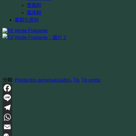
雪霜粉
風味粉
客製化原料
Té Verde Fragante
分類:
Productos personalizados
,
Té
,
Té verde
Facebook
Line
Telegram
WhatsApp