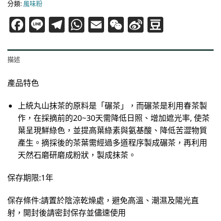
分類:
風味粉
Facebook
Line
Telegram
WhatsApp
Email
WeChat
Sina
Douba
Weibo
描述
產品特色
上統丸山抹茶的原料是「碾茶」，而碾茶是利用春茶製
作，在採摘前的20~30天需降低日照、增加遮光率, 使茶
葉呈現鮮綠色，並提高葉綠素與氨基酸、降低苦澀物質
產生。摘採後的茶葉需經過多道程序製成碾茶，再利用
天然石磨研磨成粉狀，製成抹茶。
保存期限:1年
保存條件:請置於陰涼乾燥處，避免高溫、潮濕及陽光直
射，開封後請密封保存並儘速使用