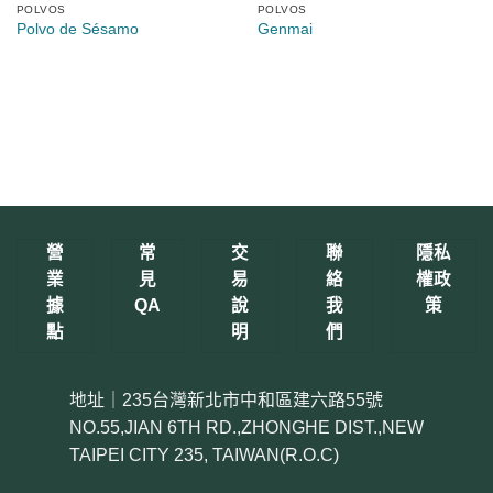
POLVOS
POLVOS
Polvo de Sésamo
Genmai
營
常
交
聯
隱私
業
見
易
絡
權政
據
QA
說
我
策
點
明
們
地址｜235台灣新北市中和區建六路55號
NO.55,JIAN 6TH RD.,ZHONGHE DIST.,NEW
TAIPEI CITY 235, TAIWAN(R.O.C)