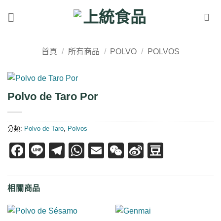
Skip
to
content
首頁
/
所有商品
/
POLVO
/
POLVOS
Polvo de Taro Por
分類:
Polvo de Taro
,
Polvos
Facebook
Line
Telegram
WhatsApp
Email
WeChat
Sina
Douban
Weibo
相關商品