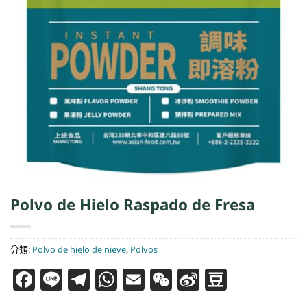
Polvo de Hielo Raspado de Fresa
分類:
Polvo de hielo de nieve
,
Polvos
Facebook
Line
Telegram
WhatsApp
Email
WeChat
Sina
Douba
Weibo