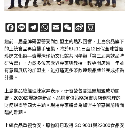
Facebook
Line
Telegram
WhatsApp
Email
WeChat
Sina
Douban
Weibo
繼前二屆品牌研習營受到加盟主的熱烈回響，上島食品旗下
的上統食品再度攜手雀巢，將於6月11日至12日假全球首座
珍奶文化館—奇麗灣珍奶文化館共同舉辦「第三屆茶飲品牌
研習營」，力邀多位茶飲界專家與教授，教導開店逾一年並
有意願展店的加盟主，能打造更多茶飲連鎖品牌並完成拓點
計畫。
上島食品總經理陳家昇表示，研習營包含連鎖加盟成功關
鍵、2020飲爆話題新品、品牌定位策略規畫與店務管理的
財務規畫等四大主題。現場專家將會為加盟主解惑目前所面
臨的難題。
上統食品重視食安，原物料已取得ISO 9001與22000食品安