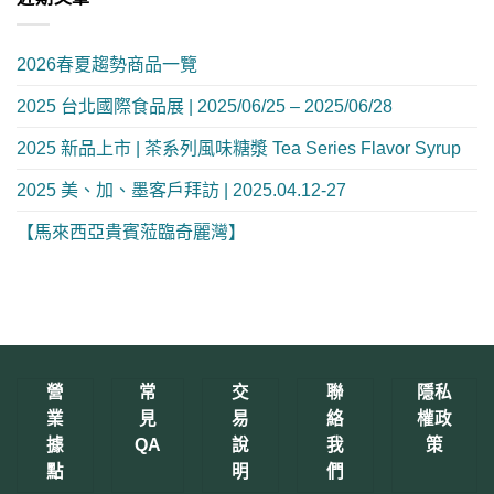
2026春夏趨勢商品一覽
2025 台北國際食品展 | 2025/06/25 – 2025/06/28
2025 新品上市 | 茶系列風味糖漿 Tea Series Flavor Syrup
2025 美、加、墨客戶拜訪 | 2025.04.12-27
【馬來西亞貴賓蒞臨奇麗灣】
營
常
交
聯
隱私
業
見
易
絡
權政
據
QA
說
我
策
點
明
們