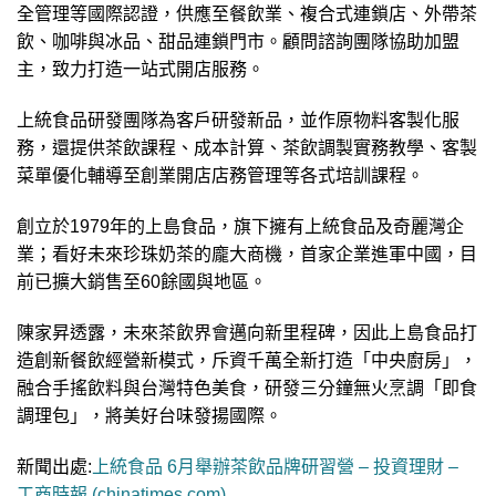
全管理等國際認證，供應至餐飲業、複合式連鎖店、外帶茶
飲、咖啡與冰品、甜品連鎖門市。顧問諮詢團隊協助加盟
主，致力打造一站式開店服務。
上統食品研發團隊為客戶研發新品，並作原物料客製化服
務，還提供茶飲課程、成本計算、茶飲調製實務教學、客製
菜單優化輔導至創業開店店務管理等各式培訓課程。
創立於1979年的上島食品，旗下擁有上統食品及奇麗灣企
業；看好未來珍珠奶茶的龐大商機，首家企業進軍中國，目
前已擴大銷售至60餘國與地區。
陳家昇透露，未來茶飲界會邁向新里程碑，因此上島食品打
造創新餐飲經營新模式，斥資千萬全新打造「中央廚房」，
融合手搖飲料與台灣特色美食，研發三分鐘無火烹調「即食
調理包」，將美好台味發揚國際。
新聞出處:
上統食品 6月舉辦茶飲品牌研習營 – 投資理財 –
工商時報 (chinatimes.com)