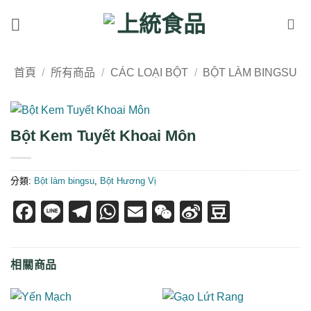
Skip
to
content
首頁
/
所有商品
/
CÁC LOẠI BỘT
/
BỘT LÀM BINGSU
Bột Kem Tuyết Khoai Môn
分類:
Bột làm bingsu
,
Bột Hương Vị
Facebook
Line
Telegram
WhatsApp
Email
WeChat
Sina
Douban
Weibo
相關商品