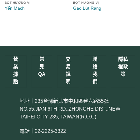
BỘT HƯƠNG VỊ
BỘT HƯƠNG VỊ
Yến Mạch
Gạo Lứt Rang
營
常
交
聯
隱私
業
見
易
絡
權政
據
QA
說
我
策
點
明
們
地址｜235台灣新北市中和區建六路55號
NO.55,JIAN 6TH RD.,ZHONGHE DIST.,NEW
TAIPEI CITY 235, TAIWAN(R.O.C)
電話｜02-2225-3322