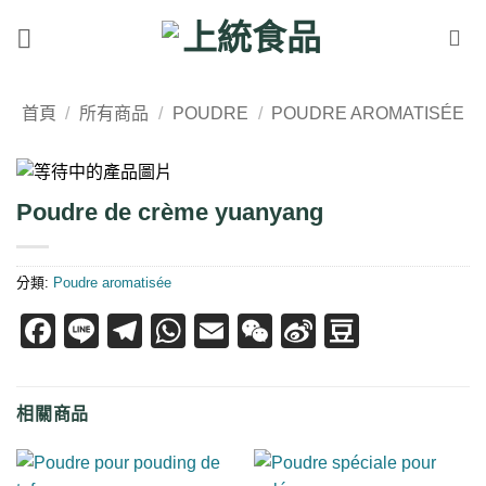
Skip
to
content
首頁
/
所有商品
/
POUDRE
/
POUDRE AROMATISÉE
Poudre de crème yuanyang
分類:
Poudre aromatisée
Facebook
Line
Telegram
WhatsApp
Email
WeChat
Sina
Douban
Weibo
相關商品