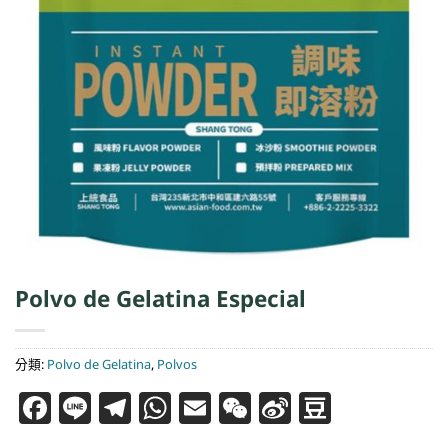
Polvo de Gelatina Especial
分類:
Polvo de Gelatina
,
Polvos
Facebook
Line
Telegram
WhatsApp
Email
WeChat
Sina
Douba
Weibo