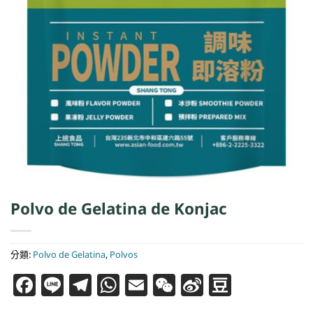
Polvo de Gelatina de Konjac
分類:
Polvo de Gelatina
,
Polvos
Facebook
Line
Telegram
WhatsApp
Email
WeChat
Sina
Douba
Weibo