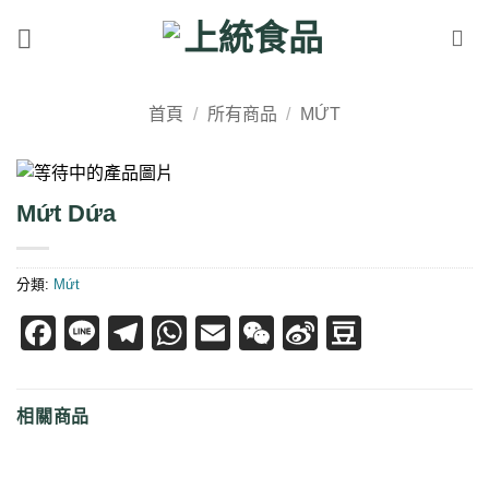
Skip
to
content
首頁
/
所有商品
/
MỨT
Mứt Dứa
分類:
Mứt
Facebook
Line
Telegram
WhatsApp
Email
WeChat
Sina
Douban
Weibo
相關商品