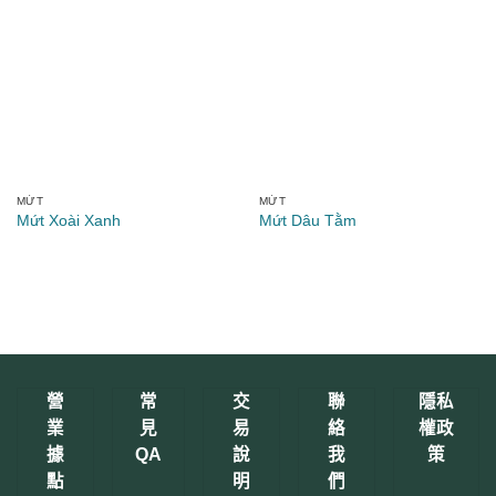
MỨT
MỨT
Mứt Xoài Xanh
Mứt Dâu Tằm
營
常
交
聯
隱私
業
見
易
絡
權政
據
QA
說
我
策
點
明
們