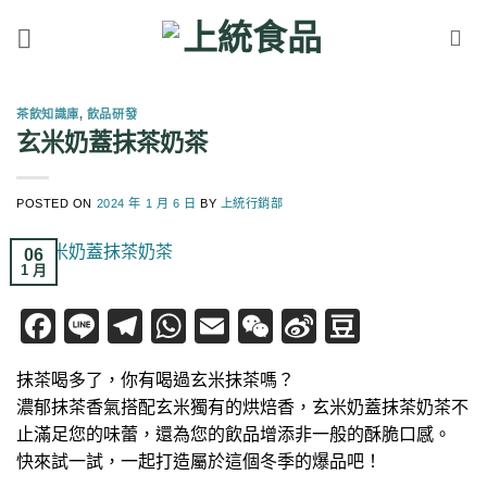
Skip
to
content
茶飲知識庫
,
飲品研發
玄米奶蓋抹茶奶茶
POSTED ON
2024 年 1 月 6 日
BY
上統行銷部
06
1 月
Facebook
Line
Telegram
WhatsApp
Email
WeChat
Sina
Douban
Weibo
抹茶喝多了，你有喝過玄米抹茶嗎？
濃郁抹茶香氣搭配玄米獨有的烘焙香，玄米奶蓋抹茶奶茶不
止滿足您的味蕾，還為您的飲品增添非一般的酥脆口感。
快來試一試，一起打造屬於這個冬季的爆品吧！