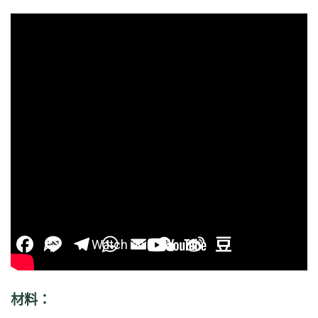
Facebook
Line
Telegram
WhatsApp
Email
WeChat
Sina
Douban
Weibo
Facebook
Line
Telegram
WhatsApp
Email
WeChat
Sina
Douban
Weibo
材料：