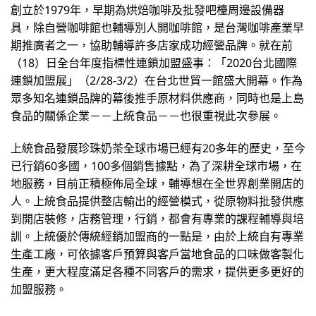
創立於1979年，早期為烘焙咖啡及批發吧檯周邊設備器
具，除自營咖啡館也輔導別人開咖啡館，是台灣咖啡產業早
期推廣者之一，協助輔導許多店家成功經營品牌。就在前
（18）日全台年度指標性連鎖加盟盛事：「2020台北國際
連鎖加盟展」（2/28-3/2）在台北世貿一館盛大開幕。作為
眾多知名連鎖品牌的幕後推手原材料供應商，同時也是上島
食品的關係企業－－上統食品－－也很重視此次參展。
上統食品發展珍珠奶茶全球市場已經有20多年的歷史，至今
已行銷60多國，100多個銷售據點，為了深耕全球市場，在
地服務，目前正積極佈局全球，輔導想在全世界創業開店的
人。上統食品提供整店輸出的經營模式，從原物料批發供應
到開店裝修，店務管理，行銷，都會有專業的課程輔導與培
訓。上統優於傳統經銷加盟商的一點是，由於上統自有專業
生產工廠，可依據客戶預算與客戶當地食品的口味做客製化
生產，更大程度滿足各種不同客戶的需求，提供更多更好的
加盟服務。