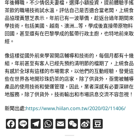
年後轉職，不少情侶夫妻檔，選擇小額投資，提前體驗手搖
茶飲的職場技術試水溫，評估自己是否適合當老闆，上統食
品協理黃慧芝表示，年前已有一波華僑，趁返台過年期間來
學技術，包括美國、越南、澳洲…等，學成後直接帶原物料
回國，甚至還有在巴黎學成的藍帶行政主廚，也特地前來取
經。
像這樣從國外前來學習開店輔導和技術的，每個月都有十幾
組，年前甚至有客人已經先預約清明節的檔期了，上統食品
有感於全球有這樣的市場需求，以他們的互動經驗，發覺這
些在世界各地開珍珠奶茶的店家，除了供貨外，亟需被輔導
產品的使用技術和營運管理，因此，業者深感有必要深耕在
地服務，除了供貨外，技術輸出和市場訊息交流不容忽視！
新聞出處:
https://www.hiilan.com.tw/2020/02/11406/
Facebook
Line
Telegram
WhatsApp
Email
WeChat
Sina
Douba
Weibo