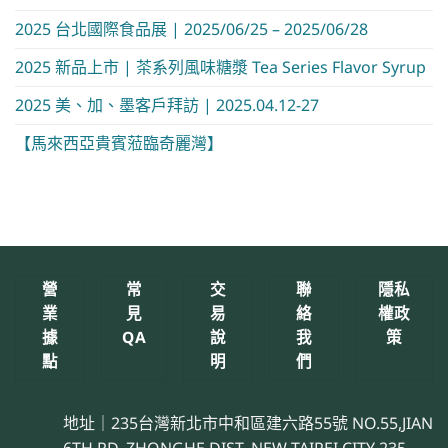
2025 台北國際食品展 | 2025/06/25 – 2025/06/28
2025 新品上市 | 茶系列風味糖漿 Tea Series Flavor Syrup
2025 美、加、墨客戶拜訪 | 2025.04.12-27
【馬來西亞貴賓蒞臨奇麗灣】
營
常
交
聯
隱私
業
見
易
絡
權政
據
QA
說
我
策
點
明
們
地址｜235台灣新北市中和區建六路55號 NO.55,JIAN