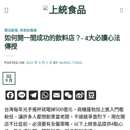
Skip
to
content
開店創業
,
茶飲知識庫
如何開一間成功的飲料店？- 4大必讀心法
傳授
POSTED ON
2022 年 9 月 2 日
BY
SHANG-TONG
02
9 月
Facebook
Line
Telegram
WhatsApp
Email
WeChat
Sina
Douban
Weibo
台灣每年光手搖杯就喝掉500億元，商機蓬勃加上進入門檻
較低，讓許多人都想創業當老闆。不過競爭激烈下，現在開
店不比從前，必須要有全盤策略，以下上統食品提供4點心