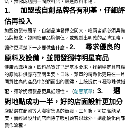
法，教你成功開一間飲料店，殺進飲料市場：
1. 加盟或自創品牌各有利基，仔細評
估再投入
加盟複製較簡單，自創品牌發揮空間大，唯兩者都必須具備
品牌概念，認同總部品牌價值，或規劃出明確的品牌策略，
2. 尋求優良的
讓你更清楚下一步要做些什麼。
原料及設備，並開發獨特明星商品
健康意識抬頭，飲料品質好已是基本要求，找到穩定且可靠
的原物料供應商至關重要。口味、菜單的精緻化更是在一片
同質性高的產品中脫穎而出的關鍵，上統提供 6 種珍珠做搭
3. 選
配，讓珍奶類製品更具話題性。（
創意菜單
）
對地點成功一半，好的店面設計更加分
店點選在商圈等人潮密集區的街邊、三角窗，可提高能見
度，而經過設計的店面除了吸引顧客眼球外，還能優化內部
製作流程。