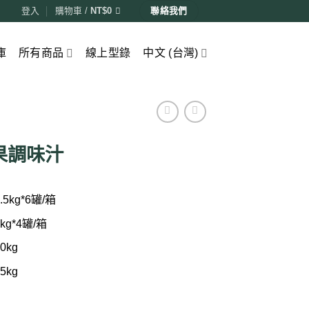
登入
購物車 /
NT$
0
聯絡我們
庫
所有商品
線上型錄
中文 (台灣)
果調味汁
.5kg*6罐/箱
kg*4罐/箱
0kg
5kg