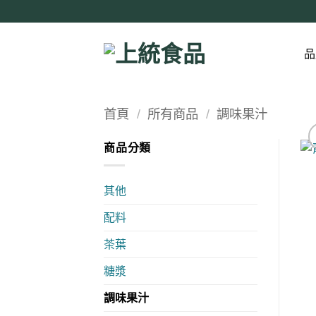
Skip
to
content
品
首頁
/
所有商品
/
調味果汁
商品分類
其他
配料
茶葉
糖漿
調味果汁