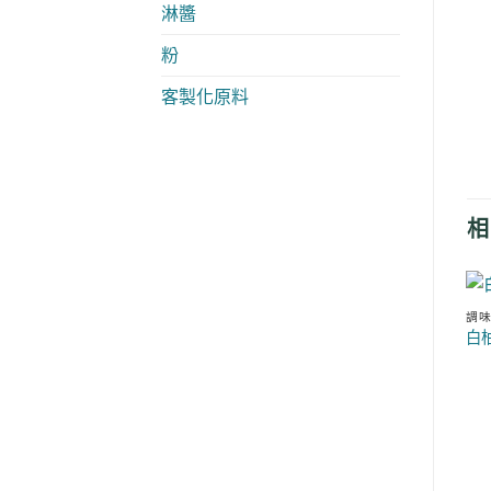
淋醬
粉
客製化原料
相
調
白