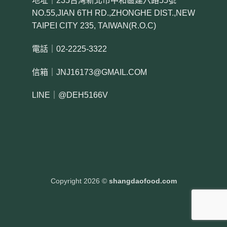
地址｜235台灣新北市中和區建六路55號
NO.55,JIAN 6TH RD.,ZHONGHE DIST.,NEW
TAIPEI CITY 235, TAIWAN(R.O.C)
電話｜02-2225-3322
信箱｜JNJ16173@GMAIL.COM
LINE｜@DEH5166V
Copyright 2026 ©
shangdaofood.com