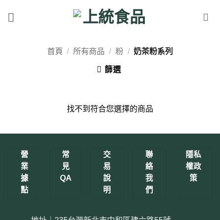
Skip
to
content
首頁
/
所有商品
/
粉
/
奶茶粉系列
篩選
找不到符合您選擇的商品
營
常
交
聯
隱私
業
見
易
絡
權政
據
QA
說
我
策
點
明
們