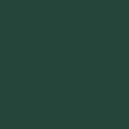
ải pháp toàn d
ho cửa hàng th
uống