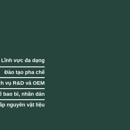
Lĩnh vực đa dạng
Đào tạo pha chế
ch vụ R&D và OEM
ế bao bì, nhãn dán
p nguyên vật liệu