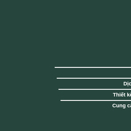
Dị
Thiết k
Cung cấ