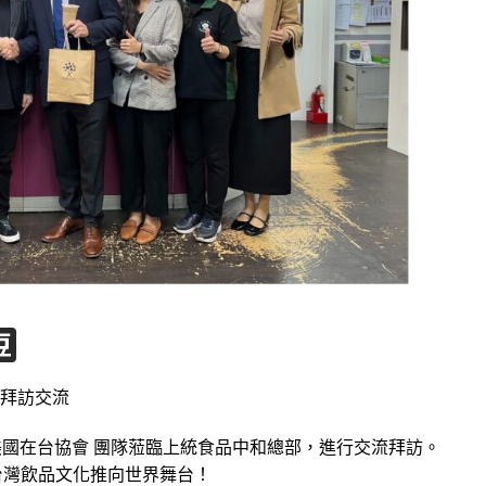
p
hat
ina
Douban
eibo
部拜訪交流
IT 美國在台協會 團隊蒞臨上統食品中和總部，進行交流拜訪。
台灣飲品文化推向世界舞台！