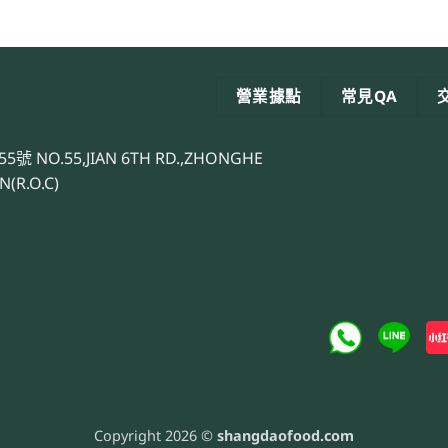
營業據點
常見QA
.55,JIAN 6TH RD.,ZHONGHE
N(R.O.C)
Copyright 2026 ©
shangdaofood.com