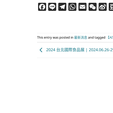
Facebook
Line
Telegram
WhatsAp
Email
WeC
S
W
This entry was posted in
最新消息
and tagged
【A
2024 台北國際食品展 | 2024.06.26-2