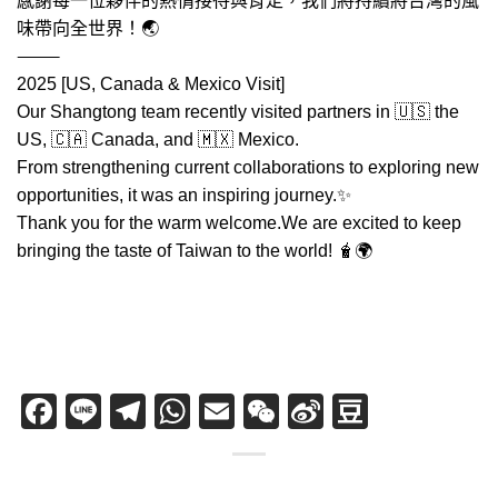
感謝每一位夥伴的熱情接待與肯定，我們將持續將台灣的風
味帶向全世界！🌏
⸻
2025 [US, Canada & Mexico Visit]
Our Shangtong team recently visited partners in 🇺🇸 the
US, 🇨🇦 Canada, and 🇲🇽 Mexico.
From strengthening current collaborations to exploring new
opportunities, it was an inspiring journey.✨
Thank you for the warm welcome.We are excited to keep
bringing the taste of Taiwan to the world! 🧋🌍
Facebook
Line
Telegram
WhatsApp
Email
WeChat
Sina
Douban
Weibo