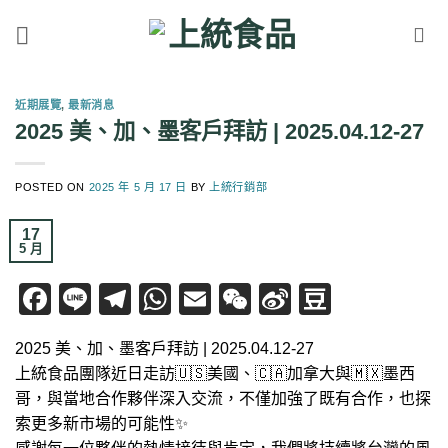
Skip
to
content
近期展覽
,
最新消息
2025 美、加、墨客戶拜訪 | 2025.04.12-27
POSTED ON
2025 年 5 月 17 日
BY
上統行銷部
17
5 月
Facebook
Line
Telegram
WhatsApp
Email
WeChat
Sina
Douban
Weibo
2025 美、加、墨客戶拜訪 | 2025.04.12-27
上統食品團隊近日走訪🇺🇸美國、🇨🇦加拿大與🇲🇽墨西
哥，與當地合作夥伴深入交流，不僅加強了既有合作，也探
索更多新市場的可能性✨