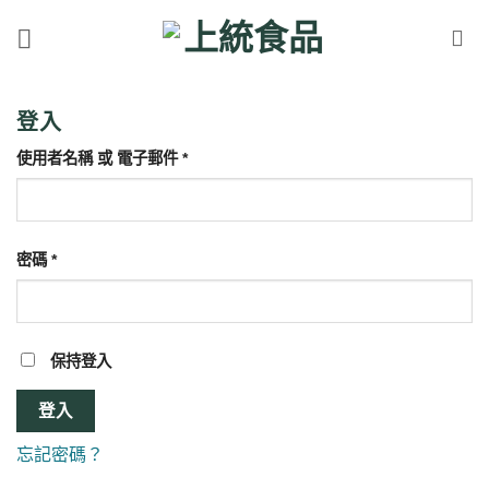
Skip
to
content
登入
必
使用者名稱 或 電子郵件
*
填
必
密碼
*
填
保持登入
登入
忘記密碼？