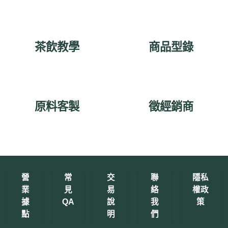
茶飲教學
商品型錄
原料客製
徵經銷商
營
常
交
聯
隱私
業
見
易
絡
權政
據
QA
說
我
策
點
明
們