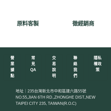
原料客製
徵經銷商
營
常
交
聯
隱私
業
見
易
絡
權政
據
QA
說
我
策
點
明
們
地址｜235台灣新北市中和區建六路55號
NO.55,JIAN 6TH RD.,ZHONGHE DIST.,NEW
TAIPEI CITY 235, TAIWAN(R.O.C)